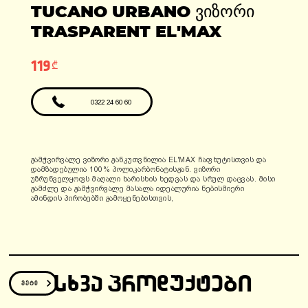
ადგილები: 1
TUCANO URBANO ᲕᲘᲖᲝᲠᲘ
ფასი: 6990 ლარი
ფასი: 12810 ლარი
გარანტია: 2
TRASPARENT EL'MAX
წელი/24000კმ
119₾
0322 24 60 60
გამჭვირვალე ვიზორი განკუთვნილია EL'MAX ჩაფხუტისთვის და
დამზადებულია 100% პოლიკარბონატისგან. ვიზორი
უზრუნველყოფს მაღალი ხარისხის ხედვას და სრულ დაცვას. მისი
გამძლე და გამჭვირვალე მასალა იდეალურია ნებისმიერი
ამინდის პირობებში გამოყენებისთვის,
ᲡᲮᲕᲐ ᲞᲠᲝᲓᲣᲥᲢᲔᲑᲘ
მეტი