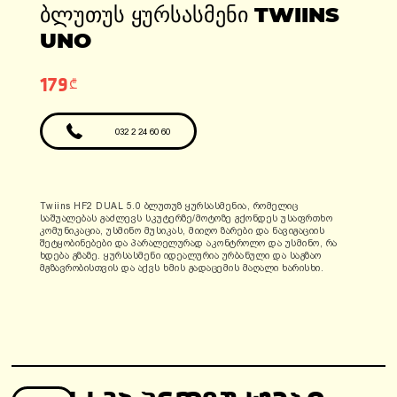
ადგილები: 1
ᲑᲚᲣᲗᲣᲡ ᲧᲣᲠᲡᲐᲡᲛᲔᲜᲘ TWIINS
ფასი: 6990 ლარი
ფასი: 12810 ლარი
გარანტია: 2
UNO
წელი/24000კმ
179₾
032 2 24 60 60
Twiins HF2 DUAL 5.0 ბლუთუზ ყურსასმენია, რომელიც
საშუალებას გაძლევს სკუტერზე/მოტოზე გქონდეს უსაფრთხო
კომუნიკაცია, უსმინო მუსიკას, მიიღო ზარები და ნავიგაციის
შეტყობინებები და პარალელურად აკონტროლო და უსმინო, რა
ხდება გზაზე. ყურსასმენი იდეალურია ურბანული და საგზაო
მგზავრობისთვის და აქვს ხმის გადაცემის მაღალი ხარისხი.