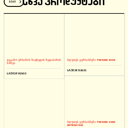
ᲡᲮᲕᲐ ᲞᲠᲝᲓᲣᲥᲢᲔᲑᲘ
მეტი
ტუკანო ურბანოს ჩაფხუტის ზედაპირის
ბლუთუს ყურსასმენი TWIINS DUO
სპრეი
სრულად ნახვა
სრულად ნახვა
ბლუთუს ყურსასმენი TWIINS UNO
INTERCOM