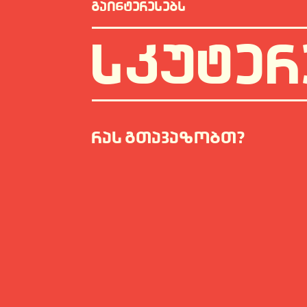
ᲒᲐᲘᲜᲢᲔᲠᲔᲡᲔᲑᲡ
ᲡᲙᲣᲢᲔᲠ
ᲠᲐᲡ ᲒᲗᲐᲕᲐᲖᲝᲑᲗ?