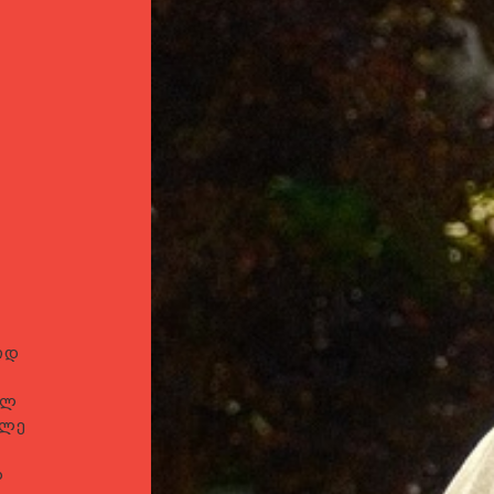
იდ
ულ
ძლე
ა