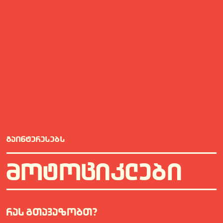
ᲒᲐᲘᲜᲢᲔᲠᲔᲡᲔᲑᲡ
ᲛᲝᲢᲝᲪᲘᲙᲚᲔᲑᲘ
ᲠᲐᲡ ᲒᲗᲐᲕᲐᲖᲝᲑᲗ?