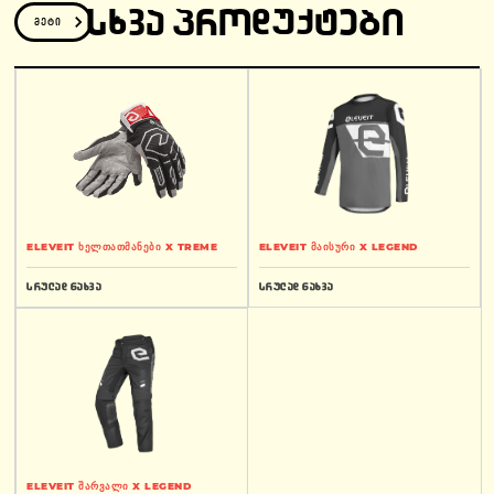
ᲡᲮᲕᲐ ᲞᲠᲝᲓᲣᲥᲢᲔᲑᲘ
მეტი
ELEVEIT ხელთათმანები X TREME
ELEVEIT მაისური X LEGEND
სრულად ნახვა
სრულად ნახვა
ELEVEIT შარვალი X LEGEND