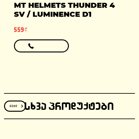
ადგილები: 1
MT HELMETS THUNDER 4
ფასი: 6990 ლარი
ფასი: 12810 ლარი
გარანტია: 2
SV / LUMINENCE D1
წელი/24000კმ
559₾
ᲡᲮᲕᲐ ᲞᲠᲝᲓᲣᲥᲢᲔᲑᲘ
მეტი