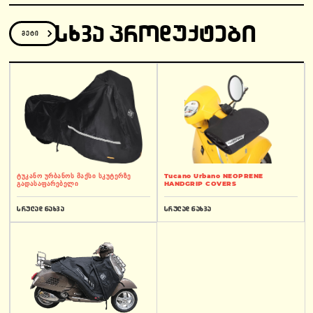
ᲡᲮᲕᲐ ᲞᲠᲝᲓᲣᲥᲢᲔᲑᲘ
მეტი
ტუკანო ურბანოს მაქსი სკუტერზე
Tucano Urbano NEOPRENE
გადასაფარებელი
HANDGRIP COVERS
სრულად ნახვა
სრულად ნახვა