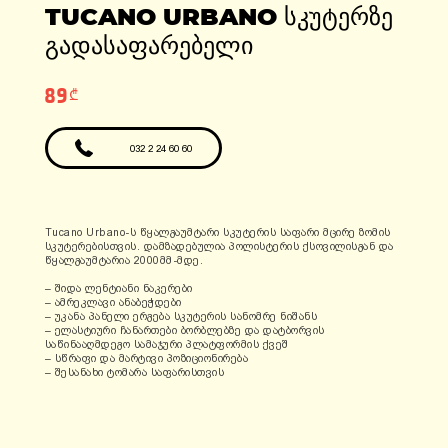
ადგილები: 1
TUCANO URBANO ᲡᲙᲣᲢᲔᲠᲖᲔ
ფასი: 6990 ლარი
ფასი: 12810 ლარი
გარანტია: 2
ᲒᲐᲓᲐᲡᲐᲤᲐᲠᲔᲑᲔᲚᲘ
წელი/24000კმ
89₾
032 2 24 60 60
Tucano Urbano-ს წყალგაუმტარი სკუტერის საფარი მცირე ზომის
სკუტერებისთვის. დამზადებულია პოლისტერის ქსოვილისგან და
წყალგაუმტარია 2000მმ-მდე.
– შიდა ლენტიანი ნაკერები
– ამრეკლავი ანაბეჭდები
– უკანა პანელი ერგება სკუტერის სანომრე ნიშანს
– ელასტიური ჩანართები ბორბლებზე და დატბორვის
საწინააღმდეგო სამაჯური პლატფორმის ქვეშ
– სწრაფი და მარტივი პოზიციონირება
– შესანახი ტომარა საფარისთვის