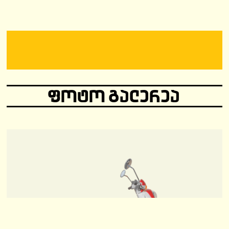
ᲤᲝᲢᲝ ᲒᲐᲚᲔᲠᲔᲐ