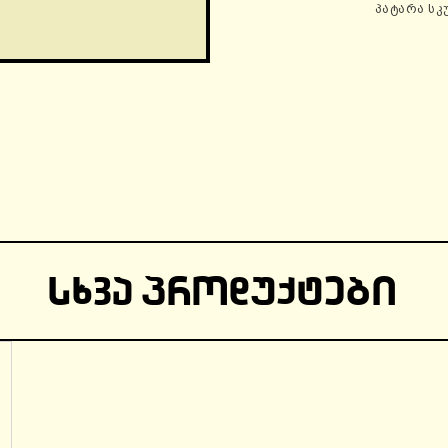
პატარა სკ
ᲡᲮᲕᲐ ᲞᲠᲝᲓᲣᲥᲢᲔᲑᲘ