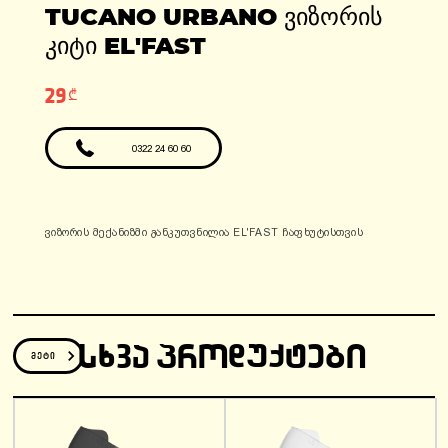
ადგილები: 1
TUCANO URBANO ᲕᲘᲖᲝᲠᲘᲡ
ფასი: 6990 ლარი
ფასი: 12810 ლარი
გარანტია: 2
ᲙᲘᲢᲘ EL'FAST
წელი/24000კმ
29₾
0322 24 60 60
ვიზორის მექანიზმი განკუთვნილია EL'FAST ჩაფხუტისთვის
ᲡᲮᲕᲐ ᲞᲠᲝᲓᲣᲥᲢᲔᲑᲘ
მეტი