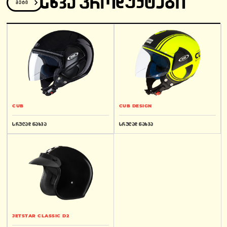
ᲡᲮᲕᲐ ᲞᲠᲝᲓᲣᲥᲢᲔᲑᲘ
მეტი
CUB
CUB DESIGN
სრულად ნახვა
სრულად ნახვა
JETSTAR CLASSIC D2