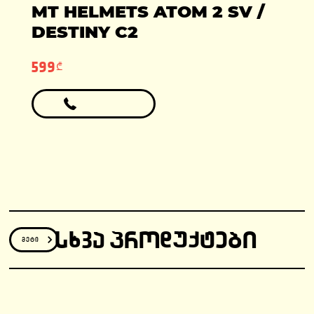
ადგილები: 1
MT HELMETS ATOM 2 SV /
ფასი: 6990 ლარი
ფასი: 12810 ლარი
გარანტია: 2
DESTINY C2
წელი/24000კმ
599₾
ᲡᲮᲕᲐ ᲞᲠᲝᲓᲣᲥᲢᲔᲑᲘ
მეტი