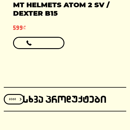
ადგილები: 1
MT HELMETS ATOM 2 SV /
ფასი: 6990 ლარი
ფასი: 12810 ლარი
გარანტია: 2
DEXTER B15
წელი/24000კმ
599₾
ᲡᲮᲕᲐ ᲞᲠᲝᲓᲣᲥᲢᲔᲑᲘ
მეტი