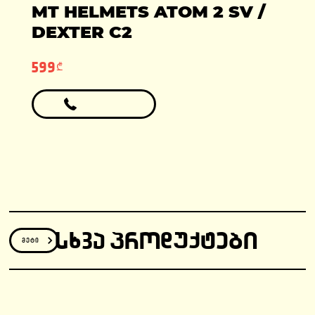
ადგილები: 1
MT HELMETS ATOM 2 SV /
ფასი: 6990 ლარი
ფასი: 12810 ლარი
გარანტია: 2
DEXTER C2
წელი/24000კმ
599₾
ᲡᲮᲕᲐ ᲞᲠᲝᲓᲣᲥᲢᲔᲑᲘ
მეტი