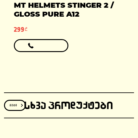
ადგილები: 1
MT HELMETS STINGER 2 /
ფასი: 6990 ლარი
ფასი: 12810 ლარი
გარანტია: 2
GLOSS PURE A12
წელი/24000კმ
299₾
ᲡᲮᲕᲐ ᲞᲠᲝᲓᲣᲥᲢᲔᲑᲘ
მეტი