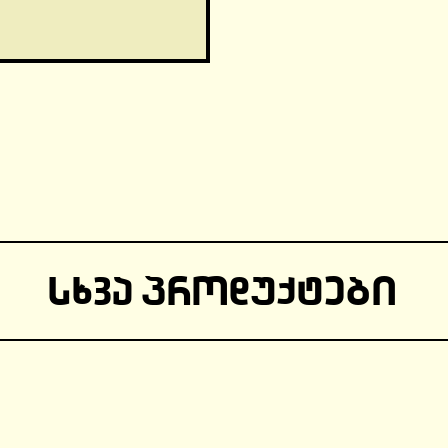
ᲡᲮᲕᲐ ᲞᲠᲝᲓᲣᲥᲢᲔᲑᲘ