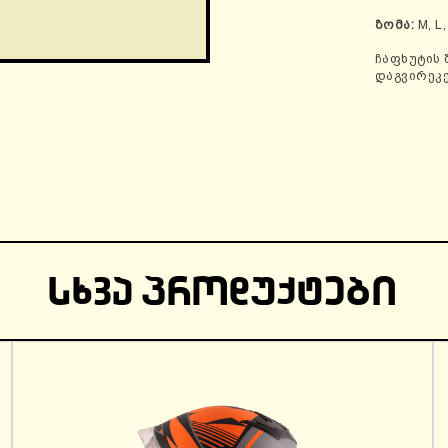
ზომა:
M, L,
ჩაფხუტის 
დაგვირეკ
ᲡᲮᲕᲐ ᲞᲠᲝᲓᲣᲥᲢᲔᲑᲘ