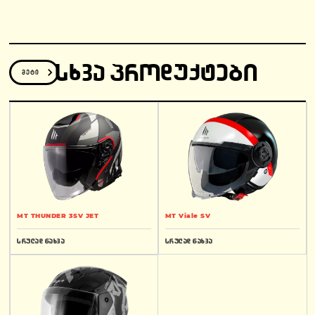
ᲡᲮᲕᲐ ᲞᲠᲝᲓᲣᲥᲢᲔᲑᲘ
მეტი
MT THUNDER 3SV JET
MT Viale SV
სრულად ნახვა
სრულად ნახვა