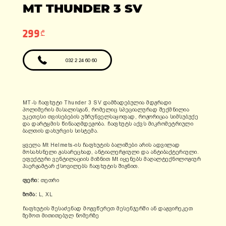
ადგილები: 1
MT THUNDER 3 SV
ფასი: 6990 ლარი
ფასი: 12810 ლარი
გარანტია: 2
წელი/24000კმ
299₾
032 2 24 60 60
MT-ს ჩაფხუტი Thunder 3 SV დამზადებულია მდგრადი
პოლიმერის მასალისგან, რომელიც სპეციალურად შექმნილია
უკეთესი თვისებების უზრუნველსაყოფად, როგორიცაა სიმსუბუქე
და დარტყმის წინააღმდეგობა. ჩაფხუტს აქვს მიკრომეტრიული
ბალთის დახურვის სისტემა.
ყველა Mt Helmets-ის ჩაფხუტის ბალიშები არის ადვილად
მოსახსნელი გასარეცხად, ანტიალერგიული და ანტიბაქტერიული.
ეფექტური ვენტილაციის მიზნით Mt იყენებს მაღალტექნოლოგიურ
ჰაერგამტარ ქსოვილებს ჩაფხუტის შიგნით.
ფერი:
თეთრი
ზომა:
L, XL
ჩაფხუტის შესაძენად მოგვწერეთ მესენჯერში ან დაგვირეკეთ
ზემოთ მითითებულ ნომერზე