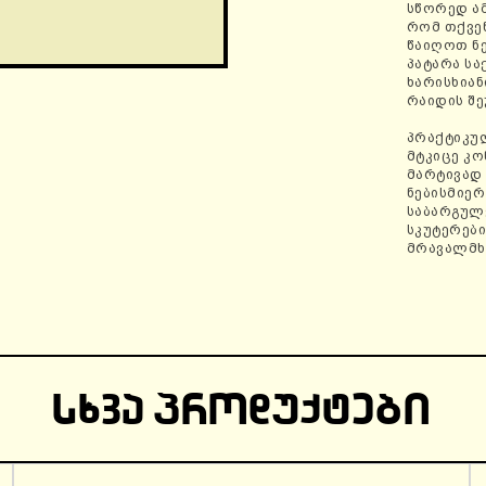
სწორედ ამ
რომ თქვე
წაიღოთ ნე
პატარა სა
ხარისხიან
რაიდის შ
პრაქტიკულ
მტკიცე კ
მარტივად
ნებისმიერ
საბარგულე
სკუტერები
მრავალმხ
ᲡᲮᲕᲐ ᲞᲠᲝᲓᲣᲥᲢᲔᲑᲘ