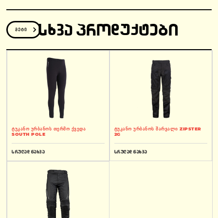
ᲡᲮᲕᲐ ᲞᲠᲝᲓᲣᲥᲢᲔᲑᲘ
მეტი
ტუკანო ურბანოს თერმო ქვედა
ტუკანო ურბანოს შარვალი ZIPSTER
SOUTH POLE
2G
სრულად ნახვა
სრულად ნახვა