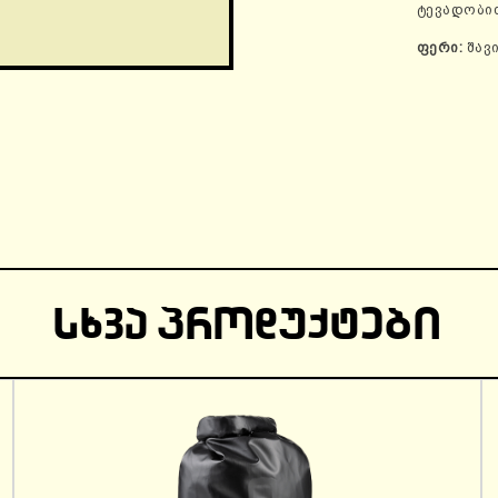
ტევადობი
ფერი:
შავ
ᲡᲮᲕᲐ ᲞᲠᲝᲓᲣᲥᲢᲔᲑᲘ