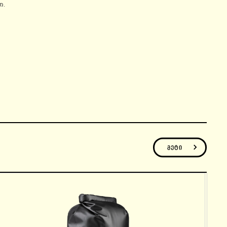
თ.
ი
მეტი