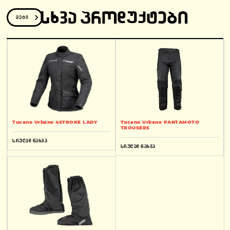
ᲡᲮᲕᲐ ᲞᲠᲝᲓᲣᲥᲢᲔᲑᲘ
მეტი
Tucano Urbano 4STROKE LADY
Tucano Urbano PANTAMOTO
TROUSERS
სრულად ნახვა
სრულად ნახვა