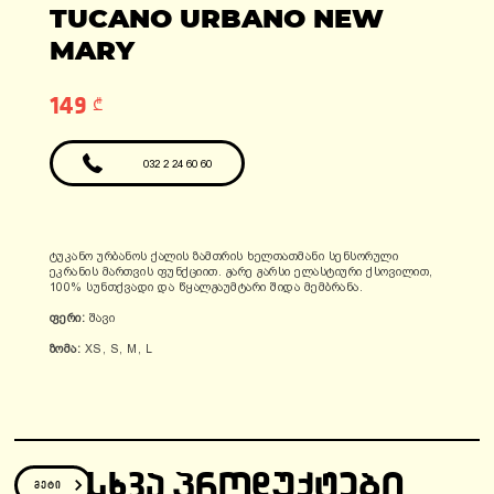
ადგილები: 1
TUCANO URBANO NEW
ფასი: 6990 ლარი
ფასი: 12810 ლარი
გარანტია: 2
MARY
წელი/24000კმ
149 ₾
032 2 24 60 60
ტუკანო ურბანოს ქალის ზამთრის ხელთათმანი სენსორული
ეკრანის მართვის ფუნქციით. გარე გარსი ელასტიური ქსოვილით,
100% სუნთქვადი და წყალგაუმტარი შიდა მემბრანა.
ფერი:
შავი
ზომა:
XS, S, M, L
ᲡᲮᲕᲐ ᲞᲠᲝᲓᲣᲥᲢᲔᲑᲘ
მეტი