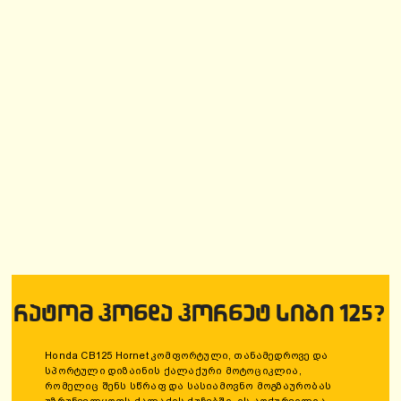
ᲠᲐᲢᲝᲛ ᲰᲝᲜᲓᲐ ᲰᲝᲠᲜᲔᲢ ᲡᲘᲑᲘ 125?
Honda CB125 Hornet კომფორტული, თანამედროვე და
სპორტული დიზაინის ქალაქური მოტოციკლია,
რომელიც შენს სწრაფ და სასიამოვნო მოგზაურობას