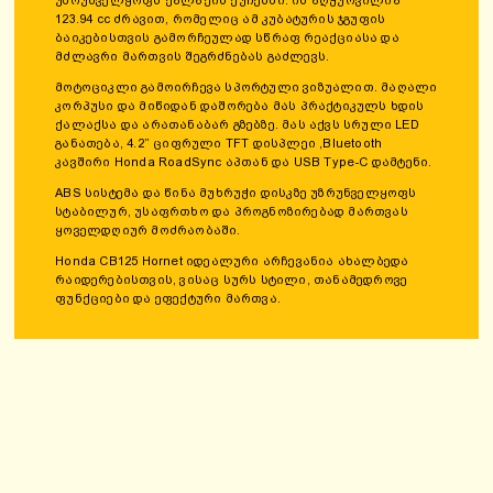
უზრუნველყოფს ქალაქის ქუჩებში. ის აღჭურვილია
123.94 cc ძრავით, რომელიც ამ კუბატურის ჯგუფის
ბაიკებისთვის გამორჩეულად სწრაფ რეაქციასა და
მძლავრი მართვის შეგრძნებას გაძლევს.
მოტოციკლი გამოირჩევა სპორტული ვიზუალით. მაღალი
კორპუსი და მიწიდან დაშორება მას პრაქტიკულს ხდის
ქალაქსა და არათანაბარ გზებზე. მას აქვს სრული LED
განათება, 4.2” ციფრული TFT დისპლეი ,Bluetooth
კავშირი Honda RoadSync აპთან და USB Type-C დამტენი.
ABS სისტემა და წინა მუხრუჭი დისკზე უზრუნველყოფს
სტაბილურ, უსაფრთხო და პროგნოზირებად მართვას
ყოველდღიურ მოძრაობაში.
Honda CB125 Hornet იდეალური არჩევანია ახალბედა
რაიდერებისთვის, ვისაც სურს სტილი, თანამედროვე
ფუნქციები და ეფექტური მართვა.
ᲤᲝᲢᲝ ᲒᲐᲚᲔᲠᲔᲐ