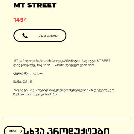
ადგილები: 1
MT STREET
ფასი: 6990 ლარი
ფასი: 12810 ლარი
გარანტია: 2
წელი/24000კმ
149₾
032 2 24 60 60
MT-ს მაღალი ხარისხის პოლიკარბონატის ჩაფხუტი STREET
გამჭვირვალე, ნაკაწრის საწინააღმდეგო ვიზორით
ფერი:
შავი, თეთრი
ზომა:
XS, S
ჩაფხუტის შესაძენად მოგვწერეთ მესენჯერში ან დაგვირეკეთ
ზემოთ მითითებულ ნომერზე
ᲡᲮᲕᲐ ᲞᲠᲝᲓᲣᲥᲢᲔᲑᲘ
მეტი