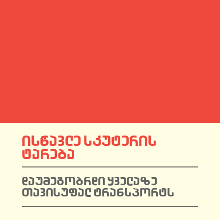
ᲘᲡᲬᲐᲕᲚᲔ ᲡᲙᲣᲢᲔᲠᲘᲡ
ᲢᲐᲠᲔᲑᲐ
ᲓᲐᲣᲛᲔᲒᲝᲑᲠᲓᲘ ᲧᲕᲔᲚᲐᲖᲔ
ᲗᲐᲕᲘᲡᲣᲤᲐᲚ ᲢᲠᲐᲜᲡᲞᲝᲠᲢᲡ