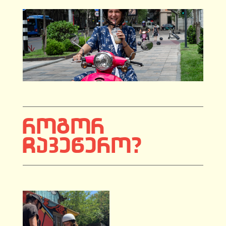
ᲠᲝᲒᲝᲠ
ᲩᲐᲕᲔᲬᲔᲠᲝ?